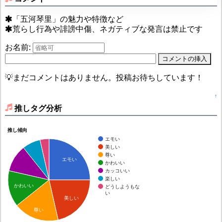
「五河琴里」の魅力や特徴など
荒らし行為や誹謗中傷、ネガティブな発言は禁止です
お名前:
💡まだコメントはありません。投稿お待ちしています！
↑
推しタグ分析
推し傾向
エモい
美しい
尊い
エモい
かわいい
カッコいい
楽しい
かわいい
どうしようもな
い
美しい
尊い