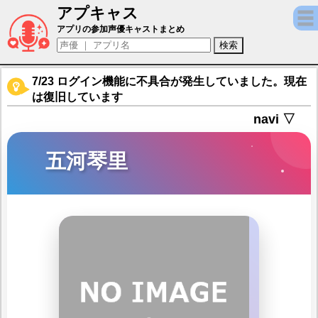
アプキャス
五河琴里（声優：竹達彩奈)【ダンまち?メモ
アプリの参加声優キャストまとめ
7/23 ログイン機能に不具合が発生していました。現在
は復旧しています
navi ▽
五河琴里