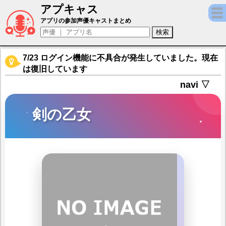
アプキャス
剣の乙女（声優：遠藤綾)【ダンまち?メモリ
アプリの参加声優キャストまとめ
7/23 ログイン機能に不具合が発生していました。現在
は復旧しています
navi ▽
剣の乙女