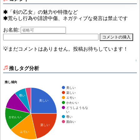
「剣の乙女」の魅力や特徴など
荒らし行為や誹謗中傷、ネガティブな発言は禁止です
お名前:
💡まだコメントはありません。投稿お待ちしています！
↑
推しタグ分析
推し傾向
美しい
楽しい
尊い
エモい
美しい
かわいい
どうしようもな
い
尊い
かわいい
面白い
楽しい
エモい