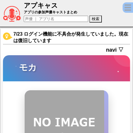
アプキャス
モカ（声優：茅野愛衣)【きららファンタジア
アプリの参加声優キャストまとめ
7/23 ログイン機能に不具合が発生していました。現在
は復旧しています
navi ▽
モカ