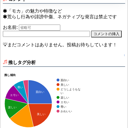
「モカ」の魅力や特徴など
荒らし行為や誹謗中傷、ネガティブな発言は禁止です
お名前:
💡まだコメントはありません。投稿お待ちしています！
↑
推しタグ分析
推し傾向
面白い
美しい
尊い
どうしようもな
面白い
い
エモい
楽しい
エモい
尊い
楽しい
かわいい
美しい