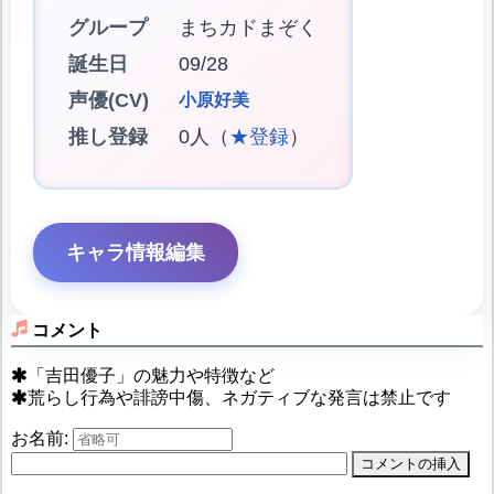
グループ
まちカドまぞく
誕生日
09/28
声優(CV)
小原好美
推し登録
0人（
★登録
）
キャラ情報編集
コメント
「吉田優子」の魅力や特徴など
荒らし行為や誹謗中傷、ネガティブな発言は禁止です
お名前: