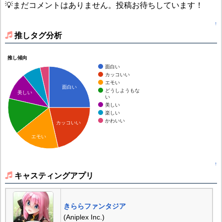
💡まだコメントはありません。投稿お待ちしています！
↑
推しタグ分析
推し傾向
面白い
カッコいい
エモい
面白い
どうしようもな
美しい
い
美しい
楽しい
かわいい
カッコいい
エモい
↑
キャスティングアプリ
きららファンタジア
(Aniplex Inc.)