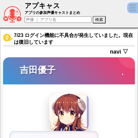
アプキャス
吉田優子（声優：小原好美)【きららファン
アプリの参加声優キャストまとめ
7/23 ログイン機能に不具合が発生していました。現在
は復旧しています
navi ▽
吉田優子