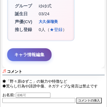
グループ
ゆゆ式
誕生日
03/24
声優(CV)
大久保瑠美
推し登録
0人（
★登録
）
キャラ情報編集
コメント
「野々原ゆずこ」の魅力や特徴など
荒らし行為や誹謗中傷、ネガティブな発言は禁止です
お名前: