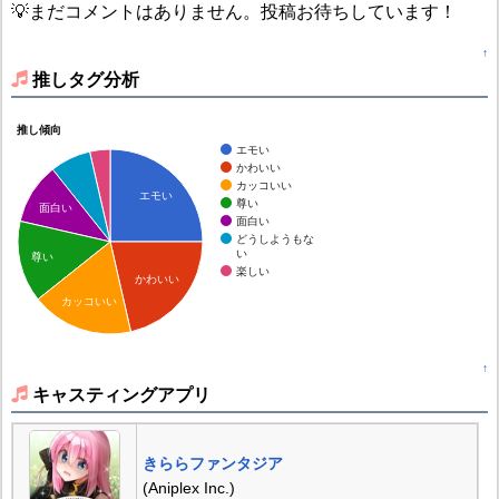
💡まだコメントはありません。投稿お待ちしています！
↑
推しタグ分析
推し傾向
エモい
かわいい
カッコいい
エモい
尊い
面白い
面白い
どうしようもな
い
尊い
楽しい
かわいい
カッコいい
↑
キャスティングアプリ
きららファンタジア
(Aniplex Inc.)