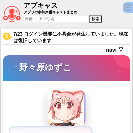
アプキャス
野々原ゆずこ（声優：大久保瑠美)【きらら
アプリの参加声優キャストまとめ
7/23 ログイン機能に不具合が発生していました。現在
は復旧しています
navi ▽
野々原ゆずこ