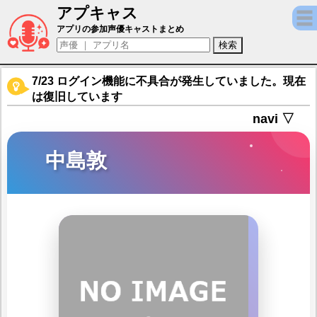
アプキャス
中島敦（声優：上村祐翔)【文豪ストレイドッ
アプリの参加声優キャストまとめ
7/23 ログイン機能に不具合が発生していました。現在
は復旧しています
navi ▽
中島敦