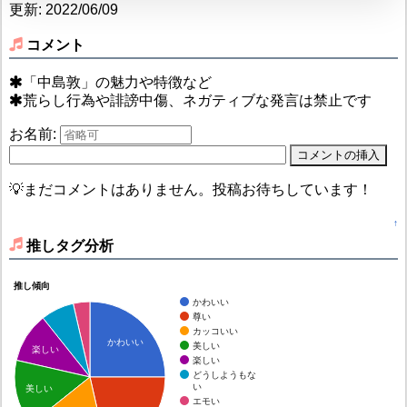
更新: 2022/06/09
コメント
「中島敦」の魅力や特徴など
荒らし行為や誹謗中傷、ネガティブな発言は禁止です
お名前:
💡まだコメントはありません。投稿お待ちしています！
↑
推しタグ分析
推し傾向
かわいい
尊い
カッコいい
かわいい
美しい
楽しい
楽しい
どうしようもな
い
美しい
エモい