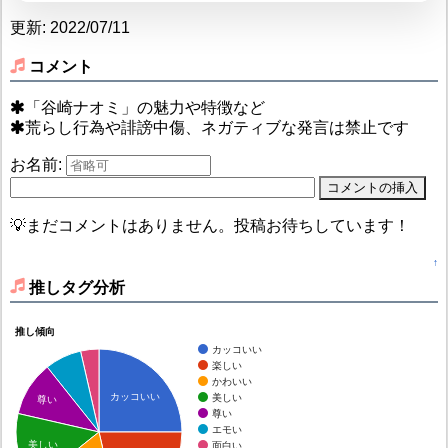
更新: 2022/07/11
コメント
「谷崎ナオミ」の魅力や特徴など
荒らし行為や誹謗中傷、ネガティブな発言は禁止です
お名前:
💡まだコメントはありません。投稿お待ちしています！
↑
推しタグ分析
推し傾向
カッコいい
楽しい
かわいい
カッコいい
美しい
尊い
尊い
エモい
美しい
面白い