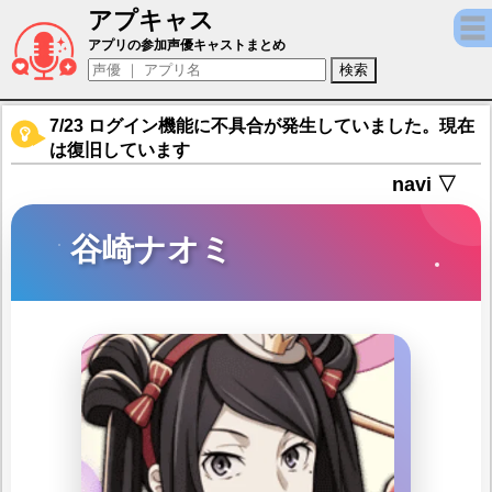
アプキャス
谷崎ナオミ（声優：小見川千明)【文豪ストレ
アプリの参加声優キャストまとめ
7/23 ログイン機能に不具合が発生していました。現在
は復旧しています
navi ▽
谷崎ナオミ