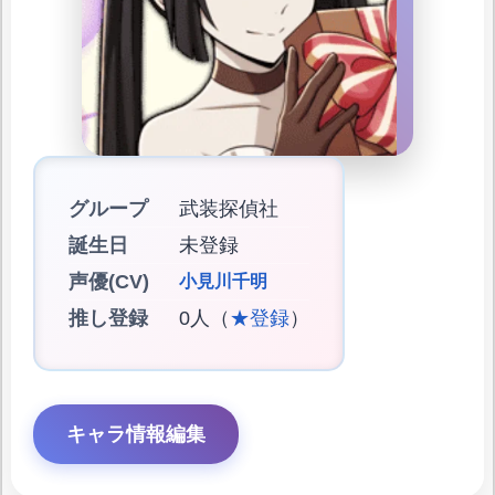
グループ
武装探偵社
誕生日
未登録
声優(CV)
小見川千明
推し登録
0人（
★登録
）
キャラ情報編集