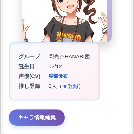
グループ
閃光☆HANABI団
誕生日
02/12
声優(CV)
渡部優衣
推し登録
0人（
★登録
）
キャラ情報編集