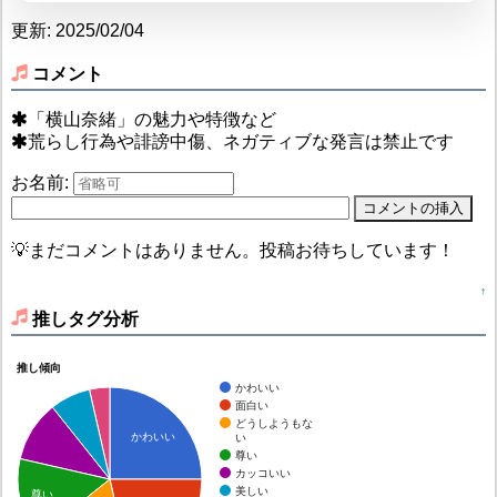
更新: 2025/02/04
コメント
「横山奈緒」の魅力や特徴など
荒らし行為や誹謗中傷、ネガティブな発言は禁止です
お名前:
💡まだコメントはありません。投稿お待ちしています！
↑
推しタグ分析
推し傾向
かわいい
面白い
どうしようもな
かわいい
い
尊い
カッコいい
美しい
尊い