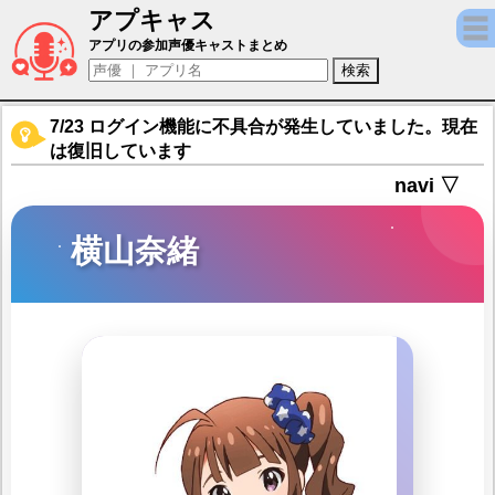
アプキャス
横山奈緒（声優：渡部優衣)【アイドルマスタ
アプリの参加声優キャストまとめ
7/23 ログイン機能に不具合が発生していました。現在
は復旧しています
navi ▽
横山奈緒