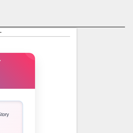
す
Story