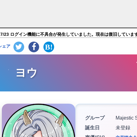
ーズ】キャラ紹介
7/23 ログイン機能に不具合が発生していました。現在は復旧していま
シェア
ヨウ
グループ
Majestic 
誕生日
未登録