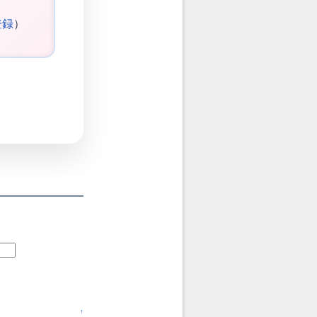
登録
）
↑