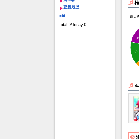
更新履歴
edit
推し
Total:0/Today:0
か