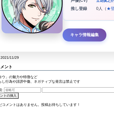
声優(CV)
立花慎之介
推し登録
0人（
★
キャラ情報編集
2021/11/29
コメント
ヨウ」の魅力や特徴など
らし行為や誹謗中傷、ネガティブな発言は禁止です
前:
まだコメントはありません。投稿お待ちしています！