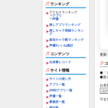
ランキング
アクセスランキング
┗
アプリ
┗
声優
推しアプリランキング
推しキャラ登録ランキン
グ
参加キャラ数ランキング
声優Xいいね集計
↑
コンテンツ
更新: 
出来事レコード
↑
サイト情報
「
荒
サイトの使い方
アプリ一覧
お名
DMMアプリ一覧
声優一覧
💡
事務所一覧
掲示板