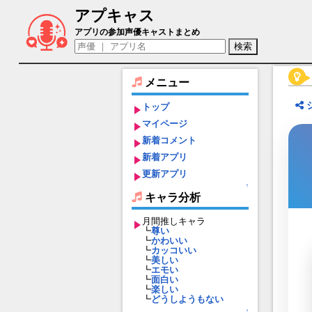
アプキャス
ヨウ（声優：立花慎之介)【アニドルカラ
アプリの参加声優キャストまとめ
メニュー
トップ
マイページ
新着コメント
新着アプリ
更新アプリ
↑
キャラ分析
月間推しキャラ
┗
尊い
┗
かわいい
┗
カッコいい
┗
美しい
┗
エモい
┗
面白い
┗
楽しい
┗
どうしようもない
↑