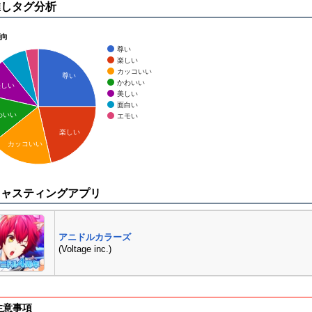
推しタグ分析
傾向
尊い
楽しい
カッコいい
尊い
かわいい
美しい
美しい
面白い
わいい
エモい
楽しい
カッコいい
キャスティングアプリ
アニドルカラーズ
(Voltage inc.)
注意事項