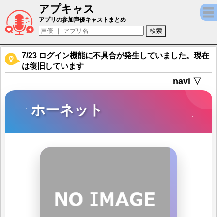
アプキャス
ホーネット（声優：山本希望)【アズールレー
アプリの参加声優キャストまとめ
7/23 ログイン機能に不具合が発生していました。現在
は復旧しています
navi ▽
ホーネット