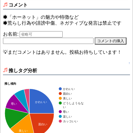
コメント
「ホーネット」の魅力や特徴など
荒らし行為や誹謗中傷、ネガティブな発言は禁止です
お名前:
💡まだコメントはありません。投稿お待ちしています！
↑
推しタグ分析
推し傾向
かわいい
面白い
美しい
かわいい
どうしようもな
尊い
い
尊い
楽しい
カッコいい
面白い
美しい