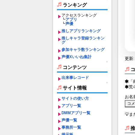
ランキング
アクセスランキング
┗
アプリ
┗
声優
推しアプリランキング
推しキャラ登録ランキン
グ
参加キャラ数ランキング
声優Xいいね集計
更新: 
↑
コンテンツ
出来事レコード
「
↑
荒
サイト情報
お名
サイトの使い方
アプリ一覧
DMMアプリ一覧
💡
声優一覧
事務所一覧
掲示板