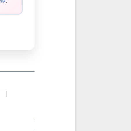
登録
）
↑