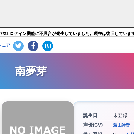
ン】キャラ紹介
7/23 ログイン機能に不具合が発生していました。現在は復旧していま
シェア
南夢芽
誕生日
未登録
声優(CV)
若山詩音