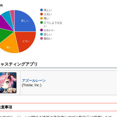
傾向
美しい
エモい
尊い
美しい
どうしようもな
い
かわいい
楽しい
面白い
エモい
尊い
キャスティングアプリ
アズールレーン
(Yostar, Inc.)
注意事項