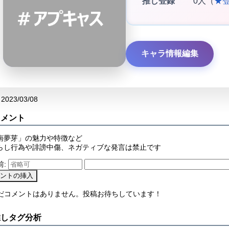
推し登録
0人（
★
キャラ情報編集
2023/03/08
コメント
南夢芽」の魅力や特徴など
らし行為や誹謗中傷、ネガティブな発言は禁止です
前:
まだコメントはありません。投稿お待ちしています！
推しタグ分析