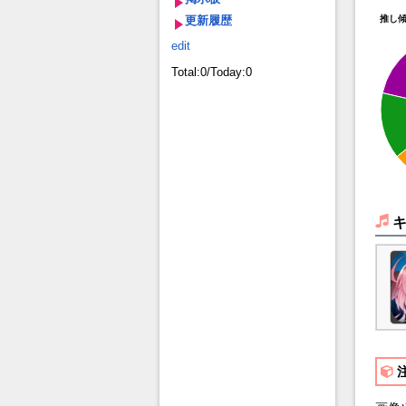
更新履歴
推し
edit
Total:0/Today:0