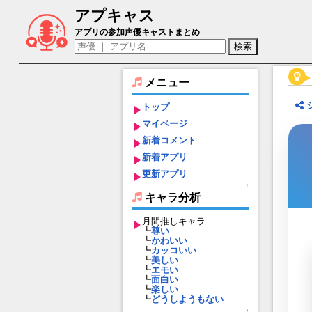
アプキャス
南夢芽（声優：若山詩音)【アズールレー
アプリの参加声優キャストまとめ
メニュー
トップ
マイページ
新着コメント
新着アプリ
更新アプリ
↑
キャラ分析
月間推しキャラ
┗
尊い
┗
かわいい
┗
カッコいい
┗
美しい
┗
エモい
┗
面白い
┗
楽しい
┗
どうしようもない
↑