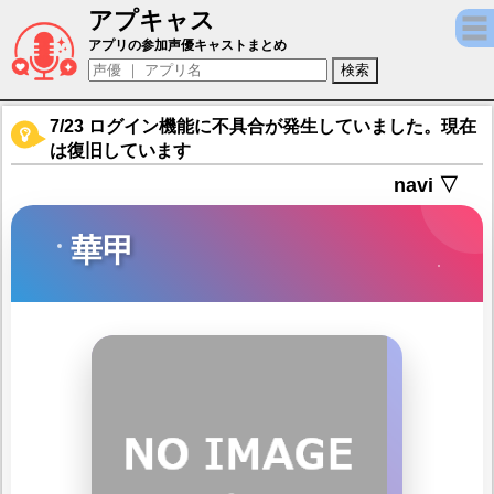
アプキャス
華甲（声優：貫井柚佳)【アズールレーン】キ
アプリの参加声優キャストまとめ
7/23 ログイン機能に不具合が発生していました。現在
は復旧しています
navi ▽
華甲