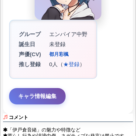
グループ
エンパイア中野
誕生日
未登録
声優(CV)
都月彩楓
推し登録
0人（
★登録
）
キャラ情報編集
コメント
「伊戸倉音緒」の魅力や特徴など
荒らし行為や誹謗中傷、ネガティブな発言は禁止です