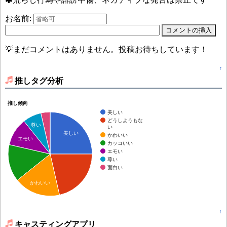
お名前:
💡まだコメントはありません。投稿お待ちしています！
↑
推しタグ分析
推し傾向
美しい
どうしようもな
尊い
い
美しい
かわいい
エモい
カッコいい
エモい
尊い
面白い
かわいい
↑
キャスティングアプリ