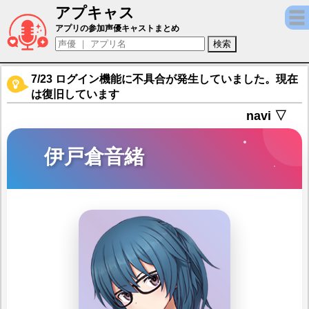
アプキャス
伊戸倉音緒（声優：都月彩楓)【アリス・ギ
アプリの参加声優キャストまとめ
7/23 ログイン機能に不具合が発生していました。現在
は復旧しています
navi ▽
伊戸倉音緒