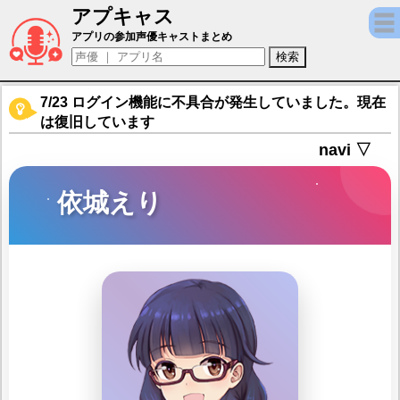
アプキャス
依城えり（声優：高田憂希)【アリス・ギア
アプリの参加声優キャストまとめ
7/23 ログイン機能に不具合が発生していました。現在
は復旧しています
navi ▽
依城えり