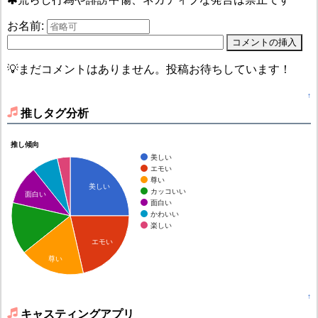
お名前:
💡まだコメントはありません。投稿お待ちしています！
↑
推しタグ分析
推し傾向
美しい
エモい
尊い
美しい
カッコいい
面白い
面白い
かわいい
楽しい
エモい
尊い
↑
キャスティングアプリ