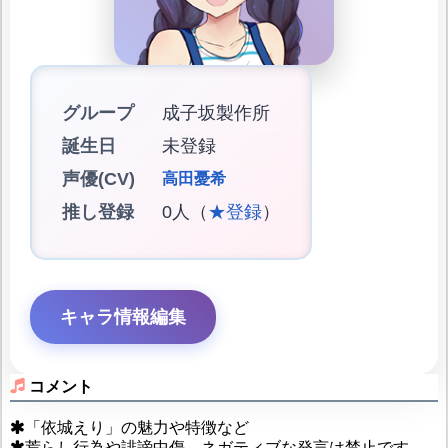
グループ
成子坂製作所
誕生日
未登録
声優(CV)
高田憂希
推し登録
0人（
★登録
）
キャラ情報編集
コメント
「依城えり」の魅力や特徴など
荒らし行為や誹謗中傷、ネガティブな発言は禁止です