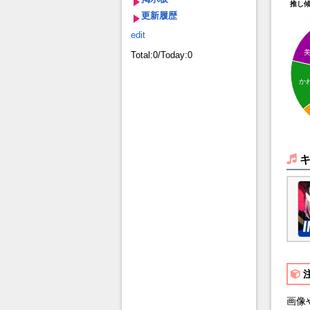
推し
更新履歴
edit
Total:0/Today:0
か
画像