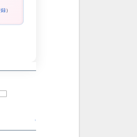
登録
）
↑