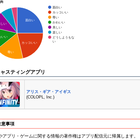
傾向
面白い
カッコいい
尊い
面白い
かわいい
美しい
美しい
楽しい
わいい
どうしようもな
い
カッコいい
尊い
キャスティングアプリ
アリス・ギア・アイギス
(COLOPL, Inc.)
注意事項
やアプリ・ゲームに関する情報の著作権はアプリ配信元に帰属します。