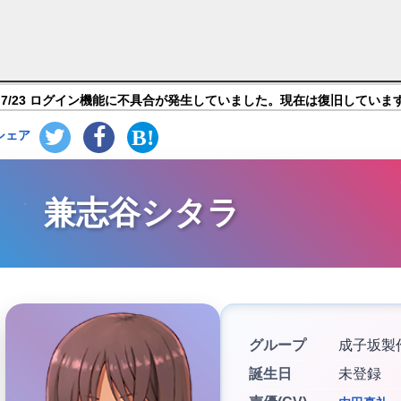
・ギア・アイギス】キャラ紹介
7/23 ログイン機能に不具合が発生していました。現在は復旧していま
シェア
兼志谷シタラ
グループ
成子坂製
誕生日
未登録