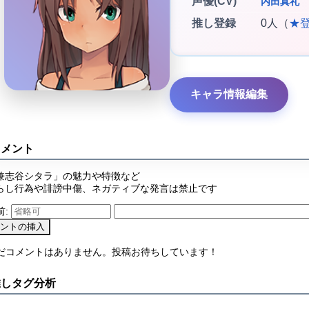
声優(CV)
内田真礼
推し登録
0人（
★
キャラ情報編集
コメント
兼志谷シタラ」の魅力や特徴など
らし行為や誹謗中傷、ネガティブな発言は禁止です
前:
まだコメントはありません。投稿お待ちしています！
推しタグ分析