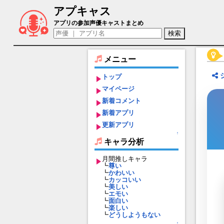
アプキャス
兼志谷シタラ（声優：内田真礼)【アリス
アプリの参加声優キャストまとめ
メニュー
トップ
マイページ
新着コメント
新着アプリ
更新アプリ
↑
キャラ分析
月間推しキャラ
┗
尊い
┗
かわいい
┗
カッコいい
┗
美しい
┗
エモい
┗
面白い
┗
楽しい
┗
どうしようもない
↑