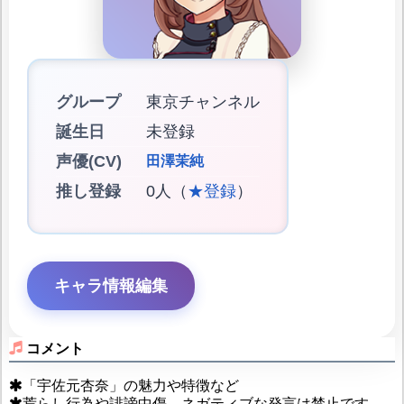
グループ
東京チャンネル
誕生日
未登録
声優(CV)
田澤茉純
推し登録
0人（
★登録
）
キャラ情報編集
コメント
「宇佐元杏奈」の魅力や特徴など
荒らし行為や誹謗中傷、ネガティブな発言は禁止です