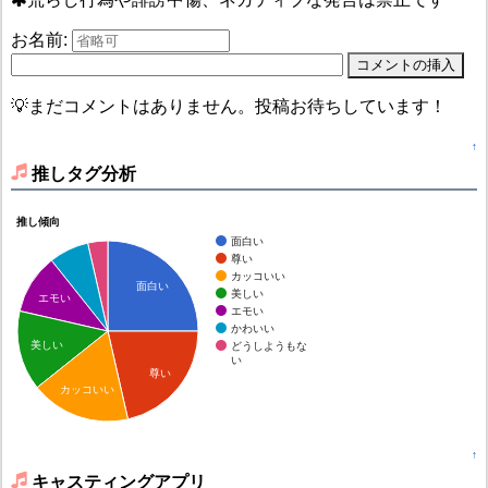
お名前:
💡まだコメントはありません。投稿お待ちしています！
↑
推しタグ分析
推し傾向
面白い
尊い
カッコいい
面白い
美しい
エモい
エモい
かわいい
美しい
どうしようもな
い
尊い
カッコいい
↑
キャスティングアプリ