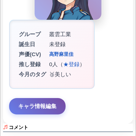
グループ
叢雲工業
誕生日
未登録
声優(CV)
高野麻里佳
推し登録
0人（
★登録
）
今月のタグ
🥉美しい
キャラ情報編集
コメント