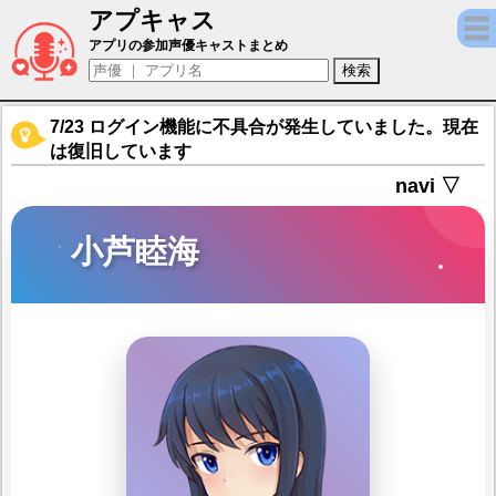
アプキャス
小芦睦海（声優：高野麻里佳)【アリス・ギ
アプリの参加声優キャストまとめ
7/23 ログイン機能に不具合が発生していました。現在
は復旧しています
navi ▽
小芦睦海