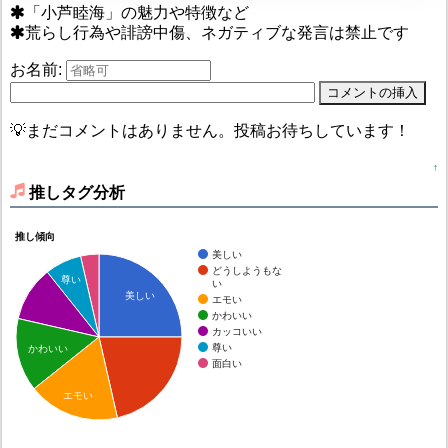
「小芦睦海」の魅力や特徴など
荒らし行為や誹謗中傷、ネガティブな発言は禁止です
お名前:
💡まだコメントはありません。投稿お待ちしています！
↑
推しタグ分析
推し傾向
美しい
どうしようもな
尊い
い
美しい
エモい
かわいい
カッコいい
尊い
かわいい
面白い
エモい