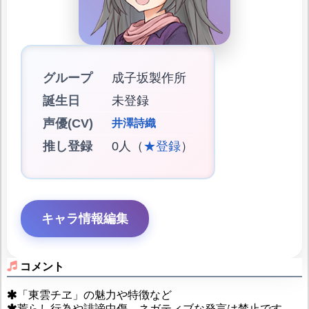
グループ
成子坂製作所
誕生日
未登録
声優(CV)
井澤詩織
推し登録
0人（
★登録
）
キャラ情報編集
コメント
「東雲チヱ」の魅力や特徴など
荒らし行為や誹謗中傷、ネガティブな発言は禁止です