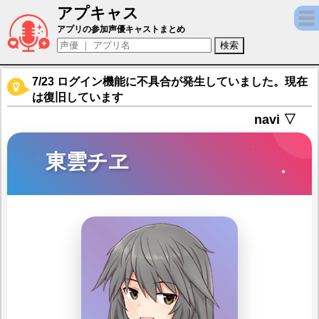
アプキャス
東雲チヱ（声優：井澤詩織)【アリス・ギア
アプリの参加声優キャストまとめ
7/23 ログイン機能に不具合が発生していました。現在
は復旧しています
navi ▽
東雲チヱ