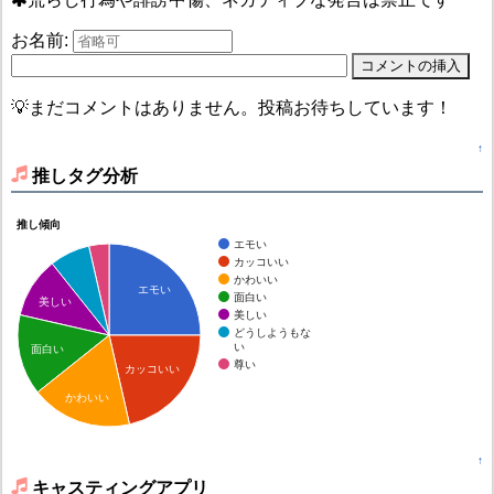
お名前:
💡まだコメントはありません。投稿お待ちしています！
↑
推しタグ分析
推し傾向
エモい
カッコいい
かわいい
エモい
面白い
美しい
美しい
どうしようもな
い
面白い
尊い
カッコいい
かわいい
↑
キャスティングアプリ