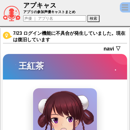
アプキャス
王紅茶（声優：戸田めぐみ)【アリス・ギア
アプリの参加声優キャストまとめ
7/23 ログイン機能に不具合が発生していました。現在
は復旧しています
navi ▽
王紅茶