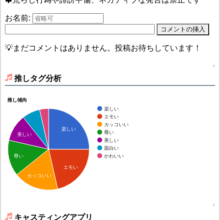
お名前:
💡まだコメントはありません。投稿お待ちしています！
↑
推しタグ分析
推し傾向
楽しい
エモい
カッコいい
楽しい
尊い
美しい
美しい
面白い
かわいい
尊い
エモい
カッコいい
↑
キャスティングアプリ