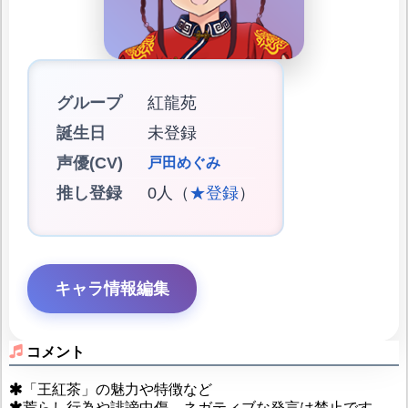
グループ
紅龍苑
誕生日
未登録
声優(CV)
戸田めぐみ
推し登録
0人（
★登録
）
キャラ情報編集
コメント
「王紅茶」の魅力や特徴など
荒らし行為や誹謗中傷、ネガティブな発言は禁止です