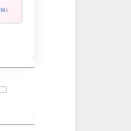
登録
）
↑