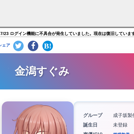
ギア・アイギス】キャラ紹介
7/23 ログイン機能に不具合が発生していました。現在は復旧していま
シェア
金潟すぐみ
グループ
成子坂製
誕生日
未登録