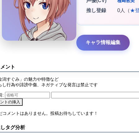
声優(CV)
種﨑敦美
推し登録
0人（
★
キャラ情報編集
コメント
金潟すぐみ」の魅力や特徴など
らし行為や誹謗中傷、ネガティブな発言は禁止です
前:
まだコメントはありません。投稿お待ちしています！
推しタグ分析