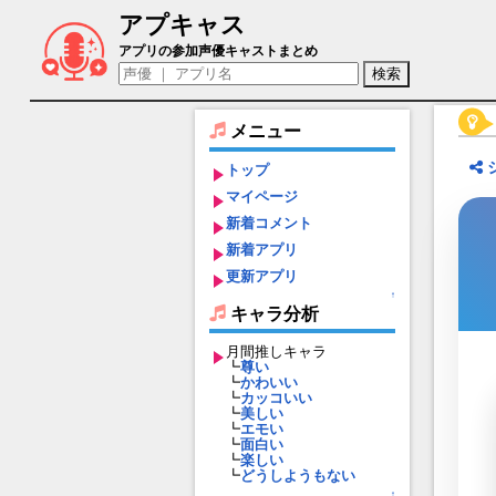
アプキャス
金潟すぐみ（声優：種﨑敦美)【アリス・
アプリの参加声優キャストまとめ
メニュー
トップ
マイページ
新着コメント
新着アプリ
更新アプリ
↑
キャラ分析
月間推しキャラ
┗
尊い
┗
かわいい
┗
カッコいい
┗
美しい
┗
エモい
┗
面白い
┗
楽しい
┗
どうしようもない
↑