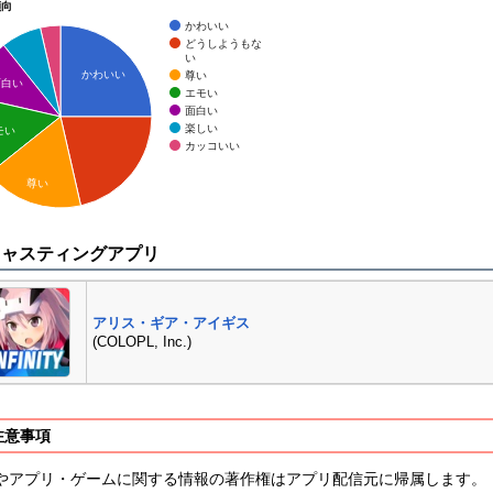
傾向
かわいい
どうしようもな
い
かわいい
尊い
面白い
エモい
面白い
楽しい
モい
カッコいい
尊い
キャスティングアプリ
アリス・ギア・アイギス
(COLOPL, Inc.)
注意事項
やアプリ・ゲームに関する情報の著作権はアプリ配信元に帰属します。