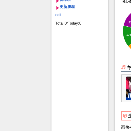
推し
更新履歴
edit
Total:0/Today:0
エ
画像