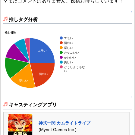
💡まだコメントはありません。投稿お待ちしています！
↑
推しタグ分析
推し傾向
エモい
面白い
楽しい
エモい
カッコいい
かわいい
美しい
どうしようもな
い
面白い
楽しい
↑
キャスティングアプリ
神式一閃 カムライトライブ
(Mynet Games Inc.)