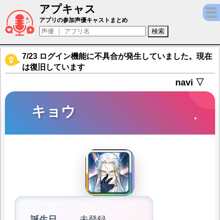
アプキャス
キョウ（声優：子安武人)【神式一閃 カムラ
アプリの参加声優キャストまとめ
7/23 ログイン機能に不具合が発生していました。現在
は復旧しています
navi ▽
キョウ
誕生日
未登録