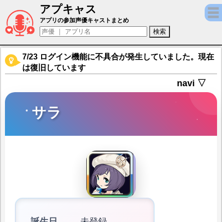
アプキャス
サラ（声優：和氣あず未)【神式一閃 カムラ
アプリの参加声優キャストまとめ
7/23 ログイン機能に不具合が発生していました。現在
は復旧しています
navi ▽
サラ
誕生日
未登録