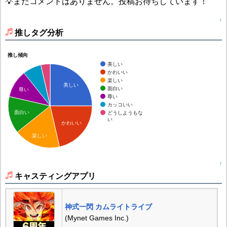
💡まだコメントはありません。投稿お待ちしています！
↑
推しタグ分析
推し傾向
美しい
かわいい
楽しい
美しい
面白い
尊い
尊い
カッコいい
面白い
どうしようもな
い
かわいい
楽しい
↑
キャスティングアプリ
神式一閃 カムライトライブ
(Mynet Games Inc.)