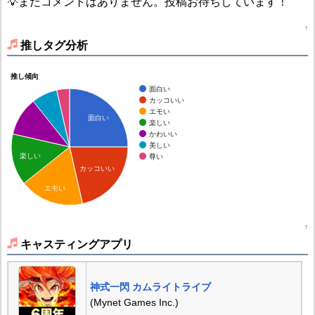
💡まだコメントはありません。投稿お待ちしています！
↑
推しタグ分析
推し傾向
面白い
カッコいい
エモい
面白い
楽しい
かわいい
美しい
楽しい
尊い
カッコいい
エモい
↑
キャスティングアプリ
神式一閃 カムライトライブ
(Mynet Games Inc.)