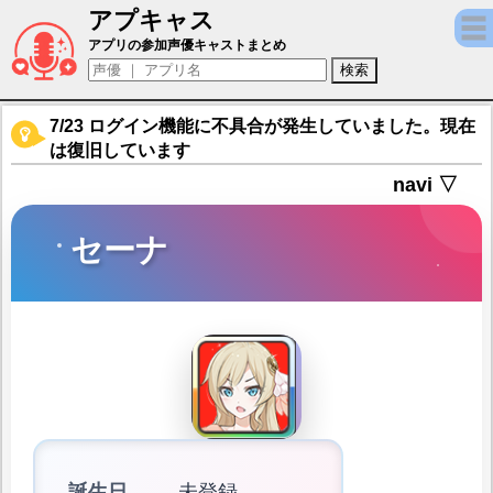
アプキャス
セーナ（声優：古川由利奈)【神式一閃 カム
アプリの参加声優キャストまとめ
7/23 ログイン機能に不具合が発生していました。現在
は復旧しています
navi ▽
セーナ
誕生日
未登録