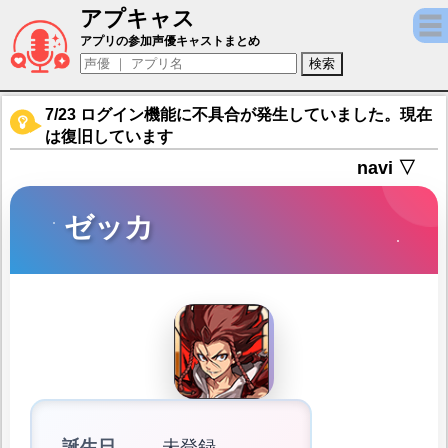
アプキャス
ゼッカ（声優：畠中祐)【神式一閃 カムライ
アプリの参加声優キャストまとめ
7/23 ログイン機能に不具合が発生していました。現在
は復旧しています
navi ▽
ゼッカ
誕生日
未登録