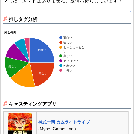
💡まだコメントはありません。投稿お待ちしています！
↑
推しタグ分析
推し傾向
面白い
楽しい
どうしようもな
面白い
い
美しい
カッコいい
かわいい
美しい
エモい
楽しい
↑
キャスティングアプリ
神式一閃 カムライトライブ
(Mynet Games Inc.)