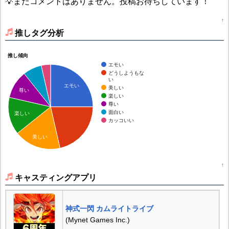
💡まだコメントはありません。投稿お待ちしています！
↑
推しタグ分析
推し傾向
エモい
どうしようもな
い
エモい
美しい
尊い
楽しい
尊い
面白い
楽しい
カッコいい
美しい
↑
キャスティングアプリ
神式一閃 カムライトライブ
(Mynet Games Inc.)