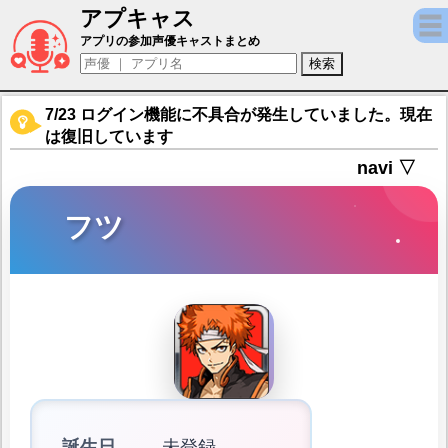
アプキャス
フツ（声優：小松昌平)【神式一閃 カムライ
アプリの参加声優キャストまとめ
7/23 ログイン機能に不具合が発生していました。現在
は復旧しています
navi ▽
フツ
誕生日
未登録