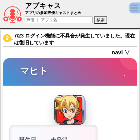
アプキャス
マヒト（声優：村瀬歩)【神式一閃 カムライ
アプリの参加声優キャストまとめ
7/23 ログイン機能に不具合が発生していました。現在
は復旧しています
navi ▽
マヒト
誕生日
未登録