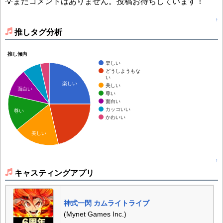
💡まだコメントはありません。投稿お待ちしています！
↑
推しタグ分析
推し傾向
楽しい
どうしようもな
い
楽しい
美しい
面白い
尊い
面白い
カッコいい
尊い
かわいい
美しい
↑
キャスティングアプリ
神式一閃 カムライトライブ
(Mynet Games Inc.)