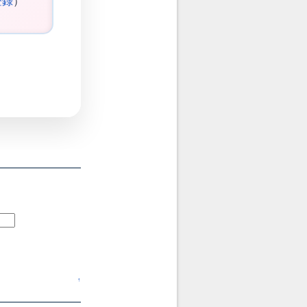
登録
）
↑