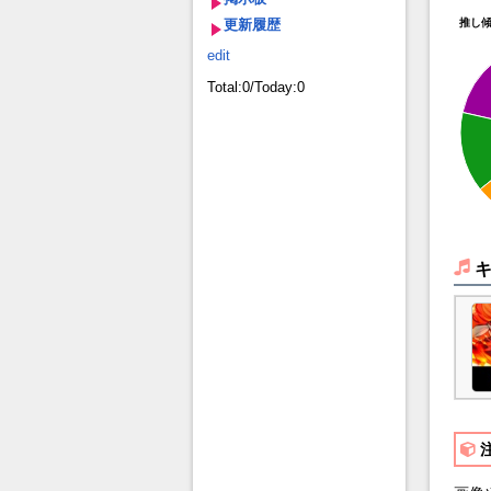
更新履歴
推し
edit
Total:0/Today:0