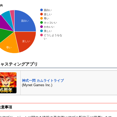
傾向
面白い
楽しい
尊い
面白い
カッコいい
かわいい
美しい
どうしようもな
い
楽しい
尊い
キャスティングアプリ
神式一閃 カムライトライブ
(Mynet Games Inc.)
注意事項