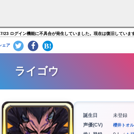
 カムライトライブ】キャラ紹介
7/23 ログイン機能に不具合が発生していました。現在は復旧していま
シェア
ライゴウ
誕生日
未登録
声優(CV)
櫻井トオル