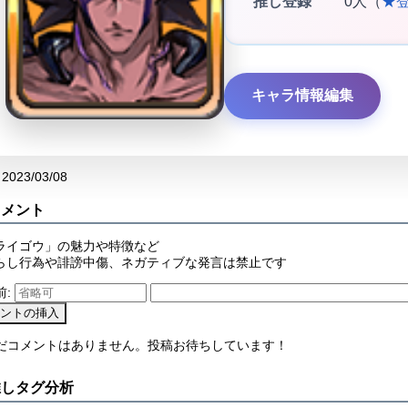
推し登録
0人（
★
キャラ情報編集
2023/03/08
コメント
ライゴウ」の魅力や特徴など
らし行為や誹謗中傷、ネガティブな発言は禁止です
前:
まだコメントはありません。投稿お待ちしています！
推しタグ分析