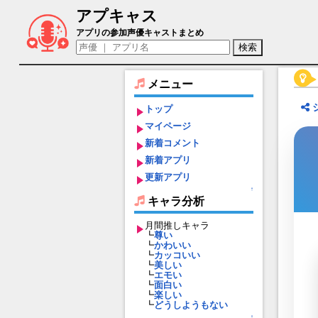
アプキャス
ライゴウ（声優：櫻井トオル)【神式一閃
アプリの参加声優キャストまとめ
メニュー
トップ
マイページ
新着コメント
新着アプリ
更新アプリ
↑
キャラ分析
月間推しキャラ
┗
尊い
┗
かわいい
┗
カッコいい
┗
美しい
┗
エモい
┗
面白い
┗
楽しい
┗
どうしようもない
↑