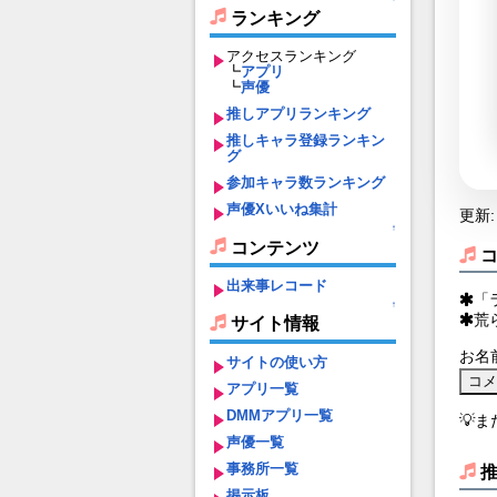
ランキング
アクセスランキング
┗
アプリ
┗
声優
推しアプリランキング
推しキャラ登録ランキン
グ
参加キャラ数ランキング
声優Xいいね集計
更新: 
↑
コンテンツ
出来事レコード
「
↑
荒
サイト情報
お名
サイトの使い方
アプリ一覧
DMMアプリ一覧
💡
声優一覧
事務所一覧
掲示板