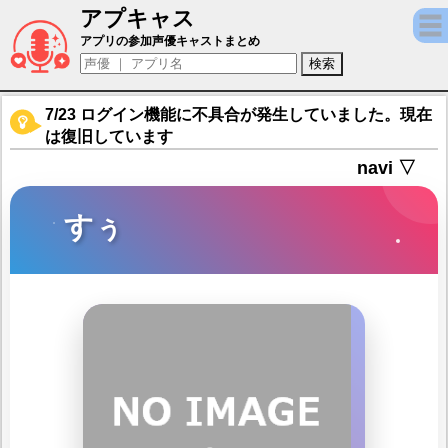
アプキャス
すぅ（声優：森永千才)【ぱすてるメモリーズ
アプリの参加声優キャストまとめ
7/23 ログイン機能に不具合が発生していました。現在
は復旧しています
navi ▽
すぅ