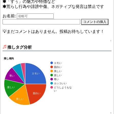
「すぅ」の魅力や特徴など
荒らし行為や誹謗中傷、ネガティブな発言は禁止です
お名前:
💡まだコメントはありません。投稿お待ちしています！
↑
推しタグ分析
推し傾向
エモい
面白い
美しい
エモい
楽しい
尊い
尊い
カッコいい
楽しい
どうしようもな
い
面白い
美しい
↑