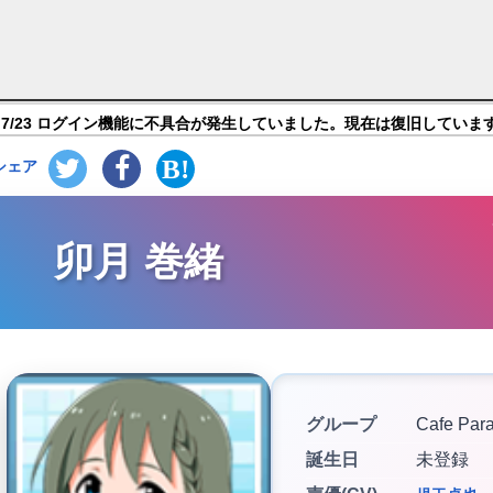
 SideM LIVE ON ST@GE！】キャラ紹介
7/23 ログイン機能に不具合が発生していました。現在は復旧していま
シェア
卯月 巻緒
グループ
Cafe Par
誕生日
未登録