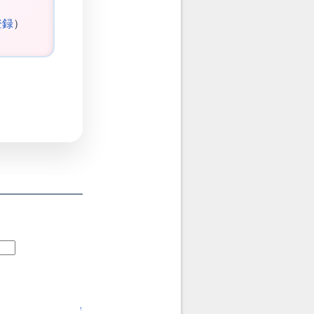
登録
）
↑