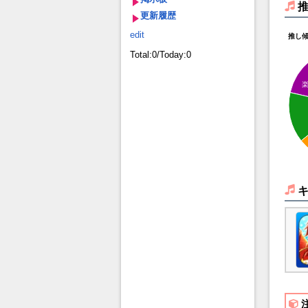
更新履歴
edit
推し
Total:0/Today:0