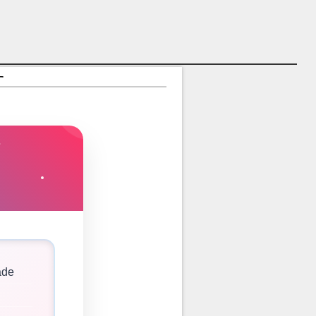
す
ade