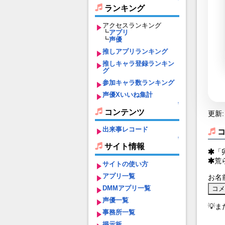
ランキング
アクセスランキング
┗
アプリ
┗
声優
推しアプリランキング
推しキャラ登録ランキン
グ
参加キャラ数ランキング
声優Xいいね集計
↑
コンテンツ
更新: 
出来事レコード
↑
サイト情報
「
荒
サイトの使い方
アプリ一覧
お名
DMMアプリ一覧
声優一覧
💡
事務所一覧
掲示板