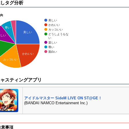
推しタグ分析
傾向
美しい
かわいい
尊い
カッコいい
美しい
どうしようもな
楽しい
い
楽しい
尊い
面白い
かわいい
カッコいい
キャスティングアプリ
アイドルマスター SideM LIVE ON ST@GE！
(BANDAI NAMCO Entertainment Inc.)
注意事項