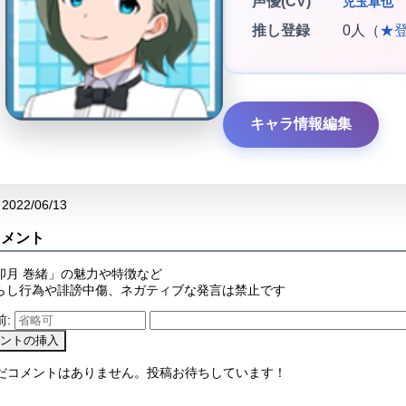
声優(CV)
児玉卓也
推し登録
0人（
★
キャラ情報編集
2022/06/13
コメント
卯月 巻緒」の魅力や特徴など
らし行為や誹謗中傷、ネガティブな発言は禁止です
前:
まだコメントはありません。投稿お待ちしています！