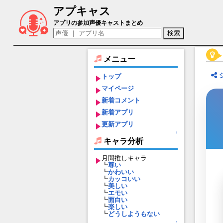
アプキャス
卯月 巻緒（声優：児玉卓也)【アイドルマスター
アプリの参加声優キャストまとめ
メニュー
トップ
マイページ
新着コメント
新着アプリ
更新アプリ
↑
キャラ分析
月間推しキャラ
┗
尊い
┗
かわいい
┗
カッコいい
┗
美しい
┗
エモい
┗
面白い
┗
楽しい
┗
どうしようもない
↑