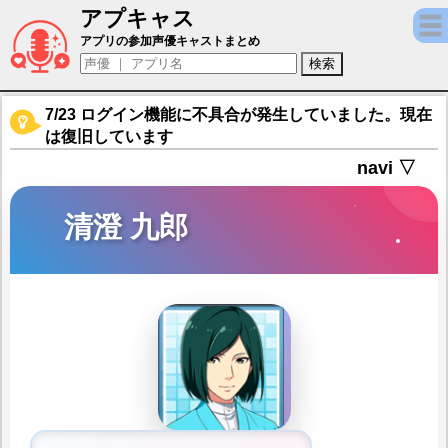
アプキャス
清澄 九郎（声優：中田祐矢)【アイドルマスター S
アプリの参加声優キャストまとめ
7/23 ログイン機能に不具合が発生していました。現在
は復旧しています
navi ▽
清澄 九郎