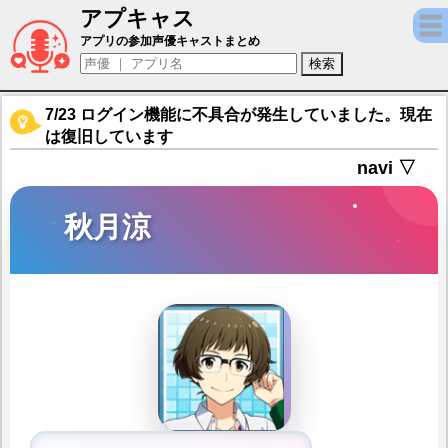
アプキャス
秋月涼（声優：三瓶由布子)【アイドルマスター Si
アプリの参加声優キャストまとめ
7/23 ログイン機能に不具合が発生していました。現在
は復旧しています
navi ▽
秋月涼