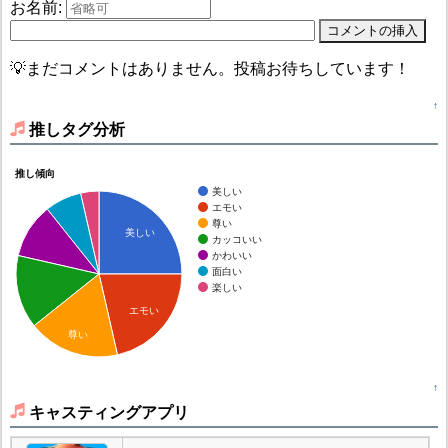
お名前:
💡まだコメントはありません。投稿お待ちしています！
↑
推しタグ分析
推し傾向
美しい
エモい
尊い
美しい
カッコいい
かわいい
面白い
楽しい
エモい
尊い
↑
キャスティングアプリ