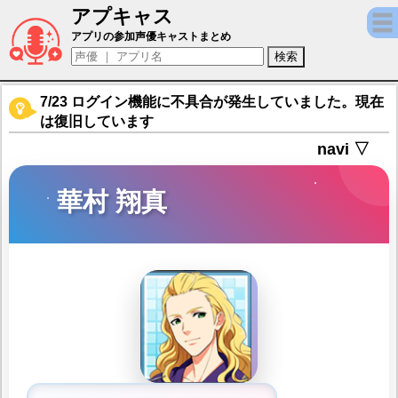
アプキャス
華村 翔真（声優：バレッタ裕)【アイドルマスター 
アプリの参加声優キャストまとめ
7/23 ログイン機能に不具合が発生していました。現在
は復旧しています
navi ▽
華村 翔真