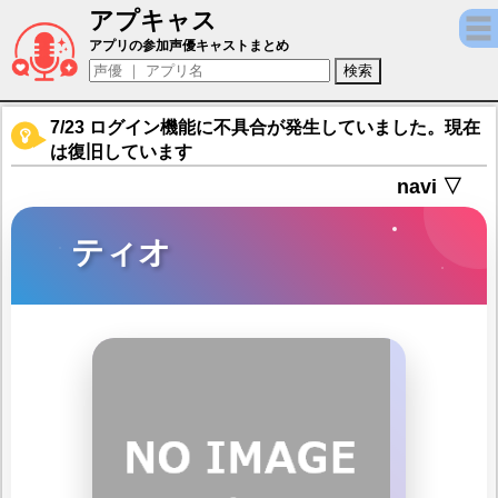
アプキャス
ティオ（声優：？？？)【エバーテイル】キャ
アプリの参加声優キャストまとめ
7/23 ログイン機能に不具合が発生していました。現在
は復旧しています
navi ▽
ティオ