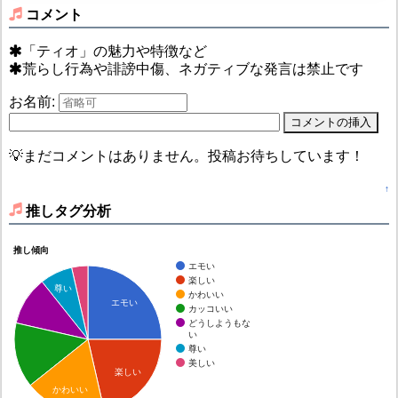
コメント
「ティオ」の魅力や特徴など
荒らし行為や誹謗中傷、ネガティブな発言は禁止です
お名前:
💡まだコメントはありません。投稿お待ちしています！
↑
推しタグ分析
推し傾向
エモい
楽しい
尊い
かわいい
エモい
カッコいい
どうしようもな
い
尊い
美しい
楽しい
かわいい