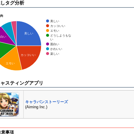
推しタグ分析
傾向
美しい
カッコいい
エモい
美しい
どうしようもな
面白い
い
面白い
かわいい
楽しい
カッコいい
エモい
キャスティングアプリ
キャラバンストーリーズ
(Aiming Inc.)
注意事項