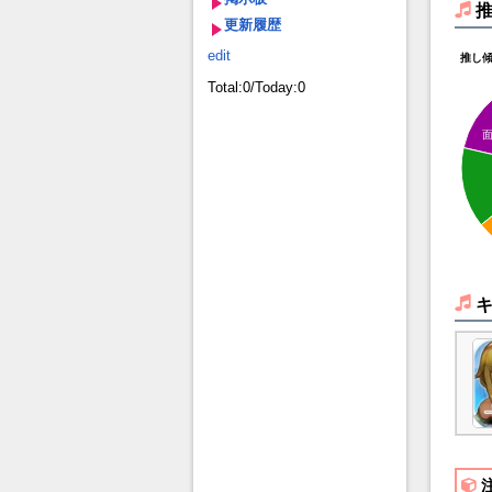
更新履歴
edit
推し
Total:0/Today:0