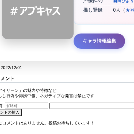
声優(CV)
新田ひより
推し登録
0人（
★
キャラ情報編集
2022/12/01
コメント
アイリーン」の魅力や特徴など
らし行為や誹謗中傷、ネガティブな発言は禁止です
前:
まだコメントはありません。投稿お待ちしています！