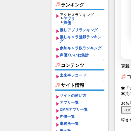
ランキング
アクセスランキング
┗
アプリ
┗
声優
推しアプリランキング
推しキャラ登録ランキン
グ
参加キャラ数ランキング
声優Xいいね集計
↑
コンテンツ
更新: 
出来事レコード
↑
サイト情報
「
荒
サイトの使い方
アプリ一覧
お名
DMMアプリ一覧
声優一覧
💡
事務所一覧
掲示板