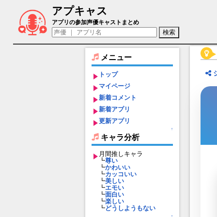
アプキャス
アイリーン（声優：新田ひより)【キャラ
アプリの参加声優キャストまとめ
メニュー
トップ
マイページ
新着コメント
新着アプリ
更新アプリ
↑
キャラ分析
月間推しキャラ
┗
尊い
┗
かわいい
┗
カッコいい
┗
美しい
┗
エモい
┗
面白い
┗
楽しい
┗
どうしようもない
↑