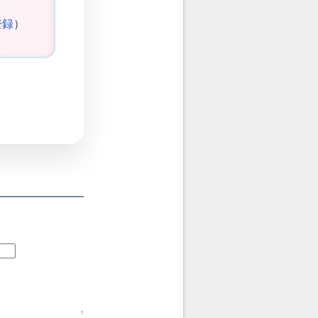
登録
）
↑