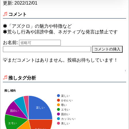
更新: 2022/12/01
コメント
「アズクロ」の魅力や特徴など
荒らし行為や誹謗中傷、ネガティブな発言は禁止です
お名前:
💡まだコメントはありません。投稿お待ちしています！
↑
推しタグ分析
推し傾向
楽しい
かわいい
尊い
楽しい
エモい
面白い
面白い
カッコいい
エモい
美しい