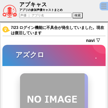
アプキャス
アズクロ（声優：白熊寛嗣)【キャラバンス
アプリの参加声優キャストまとめ
7/23 ログイン機能に不具合が発生していました。現在
は復旧しています
navi ▽
アズクロ