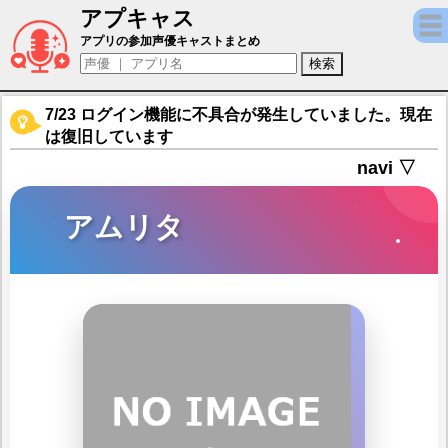
アプキャス
アムリタ（声優：武田華)【キャラバンスト
アプリの参加声優キャストまとめ
7/23 ログイン機能に不具合が発生していました。現在
は復旧しています
navi ▽
アムリタ