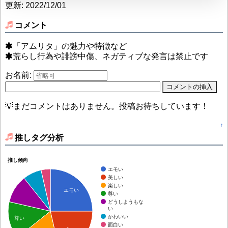
更新: 2022/12/01
コメント
「アムリタ」の魅力や特徴など
荒らし行為や誹謗中傷、ネガティブな発言は禁止です
お名前:
💡まだコメントはありません。投稿お待ちしています！
↑
推しタグ分析
推し傾向
エモい
美しい
楽しい
エモい
尊い
どうしようもな
い
かわいい
尊い
面白い