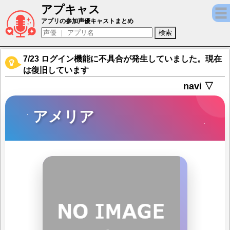
アプキャス
アメリア（声優：深川芹亜)【キャラバンス
アプリの参加声優キャストまとめ
7/23 ログイン機能に不具合が発生していました。現在
は復旧しています
navi ▽
アメリア