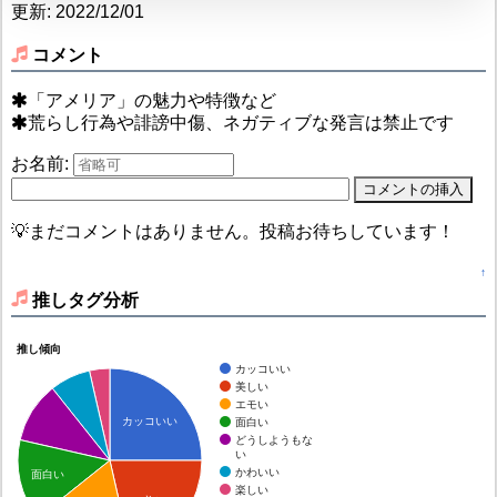
更新: 2022/12/01
コメント
「アメリア」の魅力や特徴など
荒らし行為や誹謗中傷、ネガティブな発言は禁止です
お名前:
💡まだコメントはありません。投稿お待ちしています！
↑
推しタグ分析
推し傾向
カッコいい
美しい
エモい
カッコいい
面白い
どうしようもな
い
かわいい
面白い
楽しい