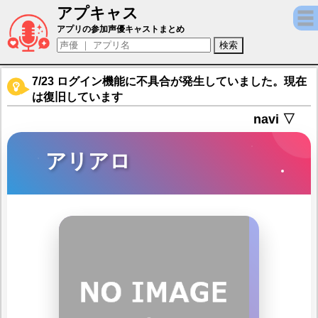
アプキャス
アリアロ（声優：益山武明)【キャラバンス
アプリの参加声優キャストまとめ
7/23 ログイン機能に不具合が発生していました。現在
は復旧しています
navi ▽
アリアロ