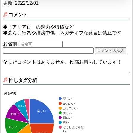
更新: 2022/12/01
コメント
「アリアロ」の魅力や特徴など
荒らし行為や誹謗中傷、ネガティブな発言は禁止です
お名前:
💡まだコメントはありません。投稿お待ちしています！
↑
推しタグ分析
推し傾向
楽しい
かわいい
尊い
カッコいい
楽しい
美しい
面白い
面白い
尊い
美しい
どうしようもな
い