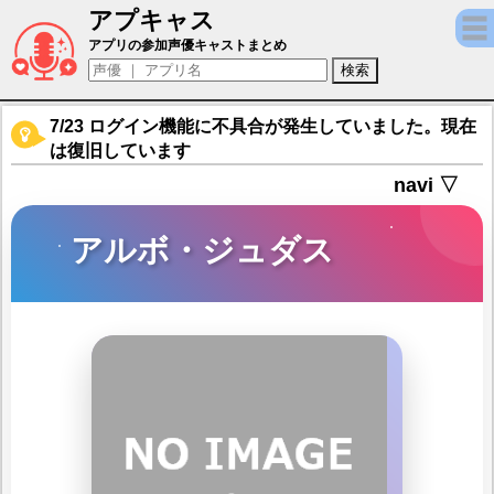
アプキャス
アルボ・ジュダス（声優：川﨑芽衣子)【キ
アプリの参加声優キャストまとめ
7/23 ログイン機能に不具合が発生していました。現在
は復旧しています
navi ▽
アルボ・ジュダス