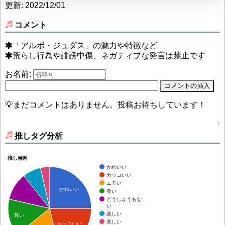
更新: 2022/12/01
コメント
「アルボ・ジュダス」の魅力や特徴など
荒らし行為や誹謗中傷、ネガティブな発言は禁止です
お名前:
💡まだコメントはありません。投稿お待ちしています！
↑
推しタグ分析
推し傾向
かわいい
カッコいい
エモい
かわいい
尊い
どうしようもな
い
楽しい
尊い
美しい
カッコいい