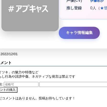
声優(CV)
伊藤彩沙
推し登録
0人（
★
キャラ情報編集
2022/12/01
コメント
イツキ」の魅力や特徴など
らし行為や誹謗中傷、ネガティブな発言は禁止です
前:
まだコメントはありません。投稿お待ちしています！