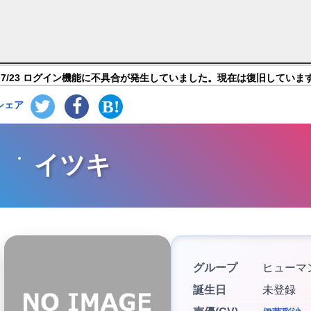
トーリーズ】キャラ紹介
7/23 ログイン機能に不具合が発生していました。現在は復旧していま
シェア
イツキ
グループ
ヒューマ
誕生日
未登録