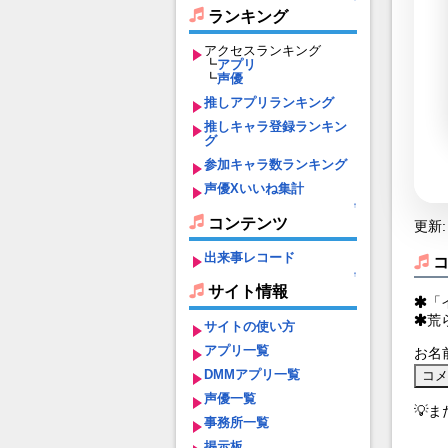
ランキング
アクセスランキング
┗
アプリ
┗
声優
推しアプリランキング
推しキャラ登録ランキン
グ
参加キャラ数ランキング
声優Xいいね集計
↑
コンテンツ
更新: 
出来事レコード
↑
サイト情報
「
荒
サイトの使い方
アプリ一覧
お名
DMMアプリ一覧
声優一覧
💡
事務所一覧
掲示板