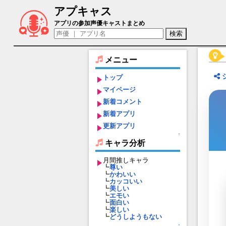
アプキャス
イツキ（声優：伊藤彩沙)【キャラバンス
アプリの参加声優キャストまとめ
メニュー
トップ
マイページ
新着コメント
新着アプリ
更新アプリ
↑
キャラ分析
月間推しキャラ
┗
尊い
┗
かわいい
┗
カッコいい
┗
美しい
┗
エモい
┗
面白い
┗
楽しい
┗
どうしようもない
↑