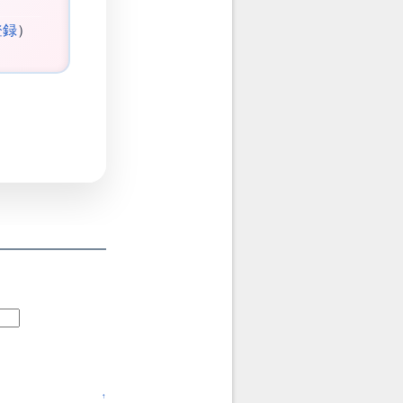
登録
）
↑