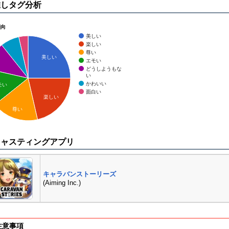
推しタグ分析
傾向
美しい
楽しい
尊い
美しい
エモい
どうしようもな
い
かわいい
モい
面白い
楽しい
尊い
キャスティングアプリ
キャラバンストーリーズ
(Aiming Inc.)
注意事項