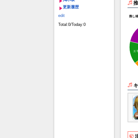
更新履歴
edit
推し
Total:0/Today:0
エ