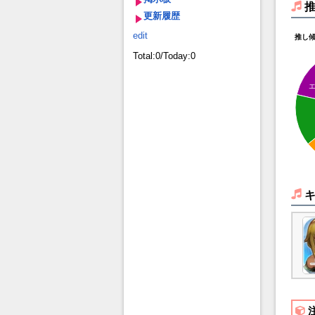
更新履歴
edit
推し
Total:0/Today:0