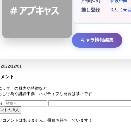
声優(CV)
伊波杏樹
推し登録
0人（
★
キャラ情報編集
2022/12/01
コメント
エッダ」の魅力や特徴など
らし行為や誹謗中傷、ネガティブな発言は禁止です
前:
まだコメントはありません。投稿お待ちしています！