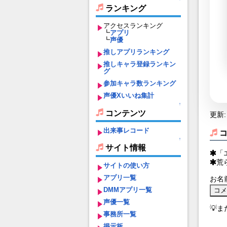
ランキング
アクセスランキング
┗
アプリ
┗
声優
推しアプリランキング
推しキャラ登録ランキン
グ
参加キャラ数ランキング
声優Xいいね集計
↑
コンテンツ
更新: 
出来事レコード
↑
サイト情報
「
荒
サイトの使い方
アプリ一覧
お名
DMMアプリ一覧
声優一覧
💡
事務所一覧
掲示板