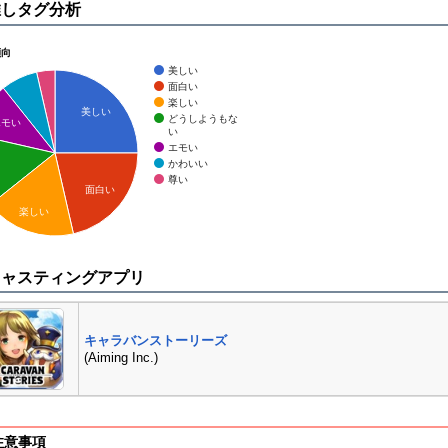
推しタグ分析
傾向
美しい
面白い
楽しい
美しい
どうしようもな
エモい
い
エモい
かわいい
尊い
面白い
楽しい
キャスティングアプリ
キャラバンストーリーズ
(Aiming Inc.)
注意事項