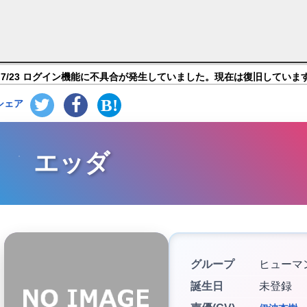
トーリーズ】キャラ紹介
7/23 ログイン機能に不具合が発生していました。現在は復旧していま
シェア
エッダ
グループ
ヒューマ
誕生日
未登録