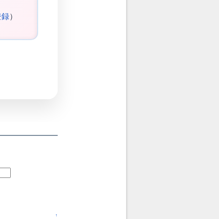
登録
）
↑