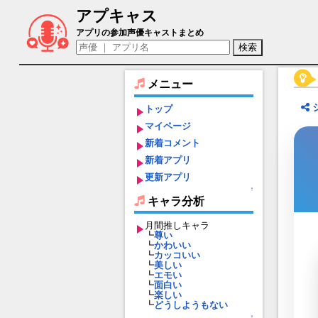
アプキャス
エッダ（声優：伊波杏樹)【キャラバンス
アプリの参加声優キャストまとめ
メニュー
トップ
マイページ
新着コメント
新着アプリ
更新アプリ
↑
キャラ分析
月間推しキャラ
┗
尊い
┗
かわいい
┗
カッコいい
┗
美しい
┗
エモい
┗
面白い
┗
楽しい
┗
どうしようもない
↑