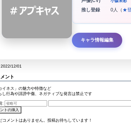
声優(CV)
小森未彩
推し登録
0人（
★
キャラ情報編集
2022/12/01
コメント
カイネス」の魅力や特徴など
らし行為や誹謗中傷、ネガティブな発言は禁止です
前:
まだコメントはありません。投稿お待ちしています！