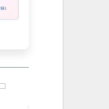
登録
）
↑