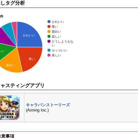
推しタグ分析
傾向
かわいい
尊い
面白い
かわいい
楽しい
どうしようもな
い
カッコいい
しい
美しい
尊い
面白い
キャスティングアプリ
キャラバンストーリーズ
(Aiming Inc.)
注意事項