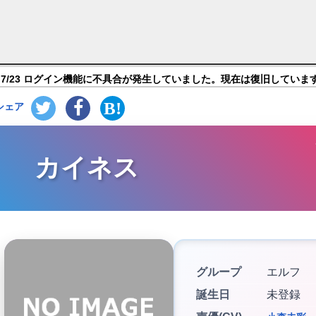
ストーリーズ】キャラ紹介
7/23 ログイン機能に不具合が発生していました。現在は復旧していま
シェア
カイネス
グループ
エルフ
誕生日
未登録