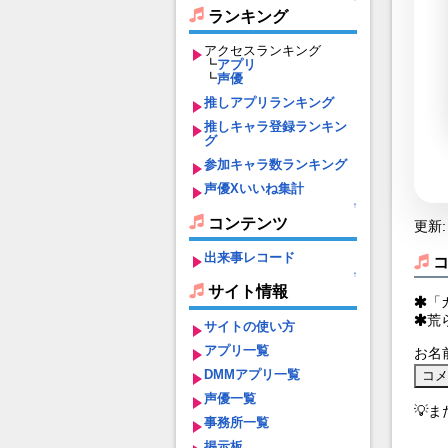
ランキング
アクセスランキング
┗
アプリ
┗
声優
推しアプリランキング
推しキャラ登録ランキン
グ
参加キャラ数ランキング
声優Xいいね集計
↑
コンテンツ
更新: 
出来事レコード
↑
サイト情報
「
荒
サイトの使い方
アプリ一覧
お名
DMMアプリ一覧
声優一覧
💡
事務所一覧
掲示板