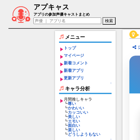
アプキャス
カイネス（声優：小森未彩)【キャラバン
アプリの参加声優キャストまとめ
メニュー
トップ
マイページ
新着コメント
新着アプリ
更新アプリ
↑
キャラ分析
月間推しキャラ
┗
尊い
┗
かわいい
┗
カッコいい
┗
美しい
┗
エモい
┗
面白い
┗
楽しい
┗
どうしようもない
↑