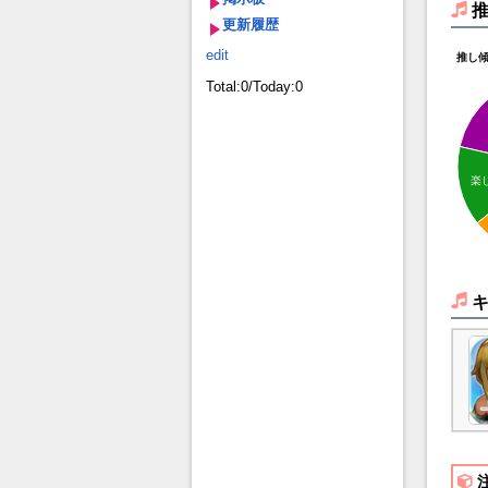
更新履歴
edit
推し
Total:0/Today:0
楽