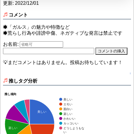
更新: 2022/12/01
コメント
「ガルス」の魅力や特徴など
荒らし行為や誹謗中傷、ネガティブな発言は禁止です
お名前:
💡まだコメントはありません。投稿お待ちしています！
↑
推しタグ分析
推し傾向
美しい
エモい
面白い
美しい
楽しい
かわいい
カッコいい
楽しい
どうしようもな
い