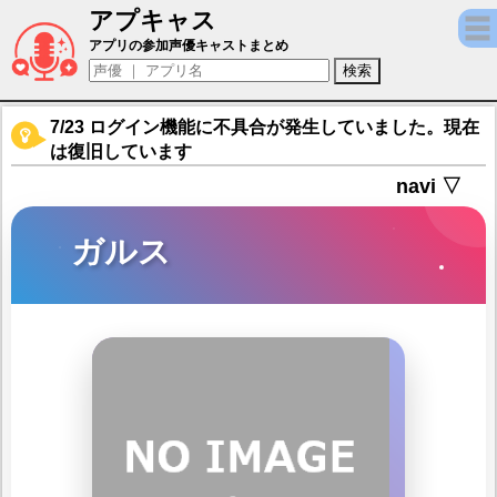
アプキャス
ガルス（声優：田原アルノ)【キャラバンス
アプリの参加声優キャストまとめ
7/23 ログイン機能に不具合が発生していました。現在
は復旧しています
navi ▽
ガルス