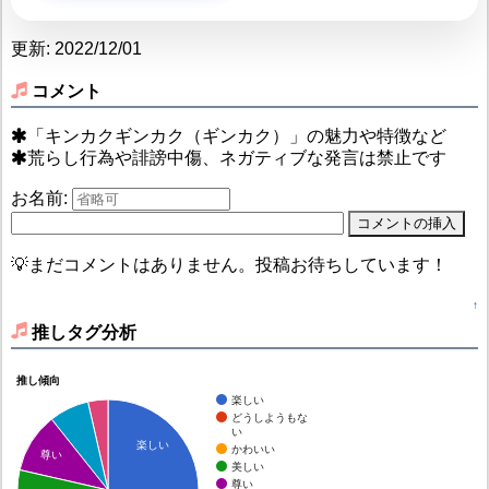
更新: 2022/12/01
コメント
「キンカクギンカク（ギンカク）」の魅力や特徴など
荒らし行為や誹謗中傷、ネガティブな発言は禁止です
お名前:
💡まだコメントはありません。投稿お待ちしています！
↑
推しタグ分析
推し傾向
楽しい
どうしようもな
い
楽しい
かわいい
尊い
美しい
尊い