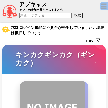
アプキャス
キンカクギンカク（ギンカク）（声優：前島
アプリの参加声優キャストまとめ
7/23 ログイン機能に不具合が発生していました。現在
は復旧しています
navi ▽
キンカクギンカク（ギン
カク）