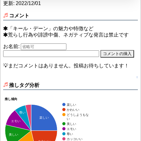
更新: 2022/12/01
コメント
「キール・デーン」の魅力や特徴など
荒らし行為や誹謗中傷、ネガティブな発言は禁止です
お名前:
💡まだコメントはありません。投稿お待ちしています！
↑
推しタグ分析
推し傾向
楽しい
かわいい
尊い
どうしようもな
楽しい
い
エモい
美しい
エモい
尊い
美しい
カッコいい