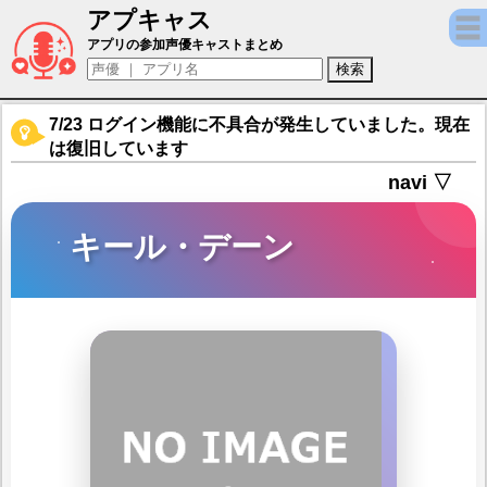
アプキャス
キール・デーン（声優：東地宏樹)【キャラ
アプリの参加声優キャストまとめ
7/23 ログイン機能に不具合が発生していました。現在
は復旧しています
navi ▽
キール・デーン