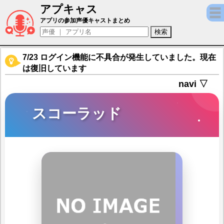
アプキャス
スコーラッド（声優：堀内賢雄)【キャラバ
アプリの参加声優キャストまとめ
7/23 ログイン機能に不具合が発生していました。現在
は復旧しています
navi ▽
スコーラッド