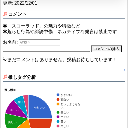
更新: 2022/12/01
コメント
「スコーラッド」の魅力や特徴など
荒らし行為や誹謗中傷、ネガティブな発言は禁止です
お名前:
💡まだコメントはありません。投稿お待ちしています！
↑
推しタグ分析
推し傾向
かわいい
面白い
尊い
どうしようもな
かわいい
い
エモい
美しい
エモい
尊い
美しい
楽しい