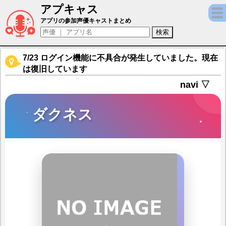
アプキャス
ダクネス（声優：茅野愛衣)【キャラバンス
アプリの参加声優キャストまとめ
7/23 ログイン機能に不具合が発生していました。現在
は復旧しています
navi ▽
ダクネス