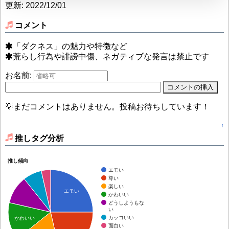
更新: 2022/12/01
コメント
「ダクネス」の魅力や特徴など
荒らし行為や誹謗中傷、ネガティブな発言は禁止です
お名前:
💡まだコメントはありません。投稿お待ちしています！
↑
推しタグ分析
推し傾向
エモい
尊い
楽しい
エモい
かわいい
どうしようもな
い
カッコいい
かわいい
面白い