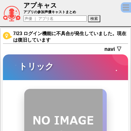
アプキャス
トリック（声優：鵜澤正太郎)【キャラバン
アプリの参加声優キャストまとめ
7/23 ログイン機能に不具合が発生していました。現在
は復旧しています
navi ▽
トリック