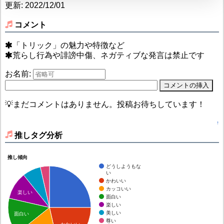
更新: 2022/12/01
コメント
「トリック」の魅力や特徴など
荒らし行為や誹謗中傷、ネガティブな発言は禁止です
お名前:
💡まだコメントはありません。投稿お待ちしています！
↑
推しタグ分析
推し傾向
どうしようもな
い
かわいい
カッコいい
楽しい
面白い
楽しい
美しい
面白い
尊い