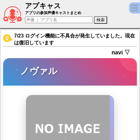
アプキャス
ノヴァル（声優：岸尾だいすけ)【キャラバ
アプリの参加声優キャストまとめ
7/23 ログイン機能に不具合が発生していました。現在
は復旧しています
navi ▽
ノヴァル