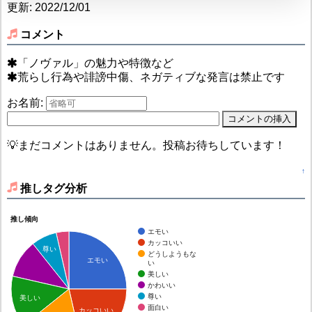
更新: 2022/12/01
コメント
「ノヴァル」の魅力や特徴など
荒らし行為や誹謗中傷、ネガティブな発言は禁止です
お名前:
💡まだコメントはありません。投稿お待ちしています！
↑
推しタグ分析
推し傾向
エモい
カッコいい
尊い
どうしようもな
エモい
い
美しい
かわいい
尊い
美しい
面白い
カッコいい