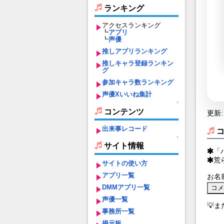
ランキング
アクセスランキング
┗
アプリ
┗
声優
推しアプリランキング
推しキャラ登録ランキン
グ
参加キャラ数ランキング
声優Xいいね集計
↑
コンテンツ
更新: 
出来事レコード
↑
サイト情報
「
荒
サイトの使い方
アプリ一覧
お名
DMMアプリ一覧
声優一覧
💡
事務所一覧
掲示板