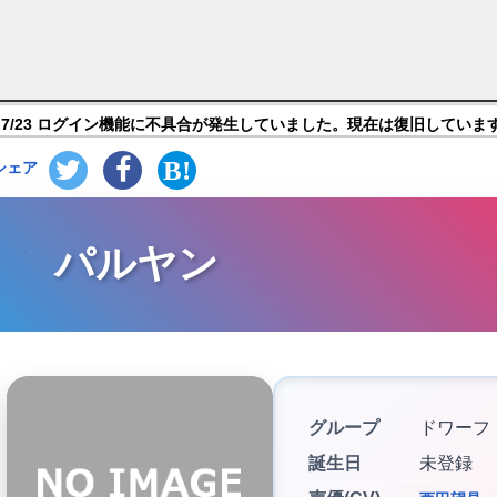
ストーリーズ】キャラ紹介
7/23 ログイン機能に不具合が発生していました。現在は復旧していま
シェア
パルヤン
グループ
ドワーフ
誕生日
未登録