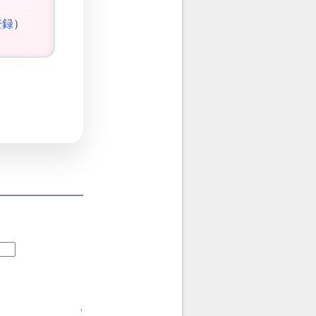
登録
）
↑