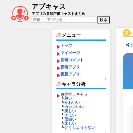
アプキャス
パルヤン（声優：西田望見)【キャラバン
アプリの参加声優キャストまとめ
メニュー
トップ
マイページ
新着コメント
新着アプリ
更新アプリ
↑
キャラ分析
月間推しキャラ
┗
尊い
┗
かわいい
┗
カッコいい
┗
美しい
┗
エモい
┗
面白い
┗
楽しい
┗
どうしようもない
↑