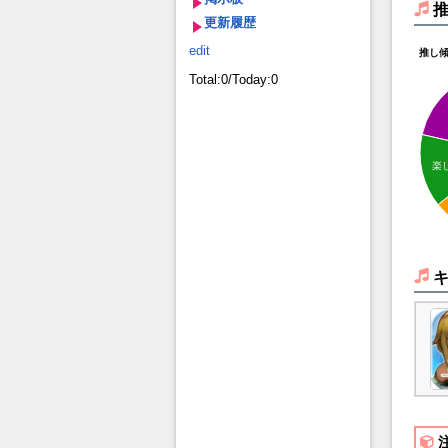
更新履歴
edit
推し
Total:0/Today:0
楽