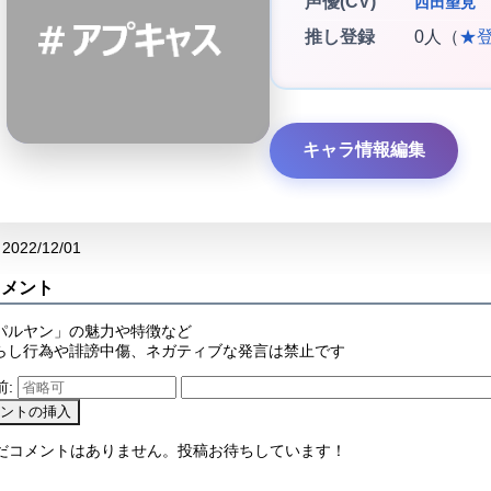
声優(CV)
西田望見
推し登録
0人（
★
キャラ情報編集
2022/12/01
コメント
パルヤン」の魅力や特徴など
らし行為や誹謗中傷、ネガティブな発言は禁止です
前:
まだコメントはありません。投稿お待ちしています！