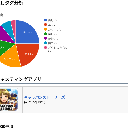
推しタグ分析
傾向
美しい
エモい
カッコいい
美しい
楽しい
かわいい
面白い
しい
どうしようもな
い
エモい
カッコいい
キャスティングアプリ
キャラバンストーリーズ
(Aiming Inc.)
注意事項